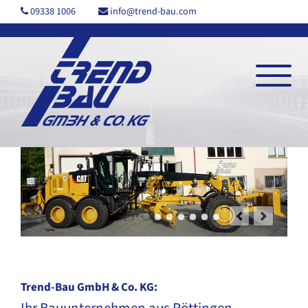
09338 1006
info@trend-bau.com
M
e
n
ü
Trend-Bau GmbH & Co. KG:
Ihr Bauunternehmen aus Röttingen